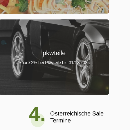
pkwteile
Spare 2% bei Pkwteile bis 31/12/2025
4.
Österreichische Sale-
Termine