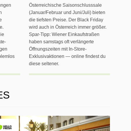
lungen
Österreichische Saisonschlusssale
n
(Januar/Februar und Juni/Juli) bieten
e
die tiefsten Preise. Der Black Friday
e.
wird auch in Österreich immer größer.
ie
Spar-Tipp: Wiener Einkaufstraßen
te-
haben samstags oft verlängerte
ägen
Öffnungszeiten mit In-Store-
blemlos
Exklusivaktionen — online findest du
diese seltener.
ES