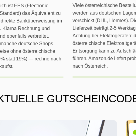
Viele österreichische Bestel
eich ist EPS (Electronic
werden aus deutschen Lager
Standard) das Äquivalent zu
verschickt (DHL, Hermes). Di
direkte Banküberweisung im
Lieferzeit beträgt 2-5 Werktag
. Klarna Rechnung und
Achtung bei Elektrogeräten: d
nd ebenfalls verbreitet.
österreichische Elektroaltgerä
 manche deutsche Shops
Entsorgung kann zu Aufschl
eise ohne österreichische
führen. Amazon.de liefert pro
% statt 19%) — rechne nach
nach Österreich.
kaufst.
KTUELLE GUTSCHEINCOD