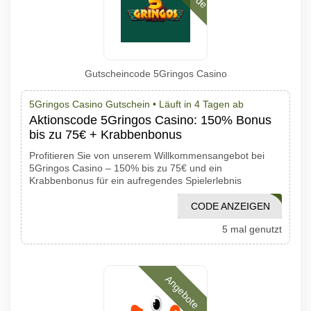
Gutscheincode 5Gringos Casino
5Gringos Casino Gutschein •
Läuft in 4 Tagen ab
Aktionscode 5Gringos Casino: 150% Bonus
bis zu 75€ + Krabbenbonus
Profitieren Sie von unserem Willkommensangebot bei
5Gringos Casino – 150% bis zu 75€ und ein
Krabbenbonus für ein aufregendes Spielerlebnis
CODE ANZEIGEN
CRAB75
5 mal genutzt
Angebote