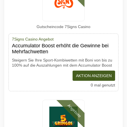
Gutscheincode 7Signs Casino
7Signs Casino Angebot
Accumulator Boost erhöht die Gewinne bei
Mehrfachwetten
Steigern Sie Ihre Sport-Kombiwetten mit Boni von bis zu
100% auf die Auszahlungen mit dem Accumulator Boost
AKTION ANZEIGEN
0 mal genutzt
Angebote