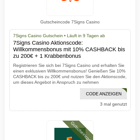
Gutscheincode 7Signs Casino
7Signs Casino Gutschein •
Läuft in 9 Tagen ab
7Signs Casino Aktionscode:
Willkommensbonus mit 10% CASHBACK bis
zu 200€ + 1 Krabbenbonus
Registrieren Sie sich bei 7Signs Casino und erhalten Sie
einen exklusiven Willkommensbonus! Genießen Sie 10%
CASHBACK bis zu 200€ und nutzen Sie den Aktionscode,
um dieses Angebot in Anspruch zu nehmen
CODE ANZEIGEN
WELCOME10
3 mal genutzt
Gutscheincode