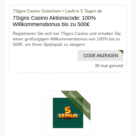
7Signs Casino Gutschein •
Läuft in 5 Tagen ab
7Signs Casino Aktionscode: 100%
Willkommensbonus bis zu 500€
Registrieren Sie sich bei 7Signs Casino und erhalten Sie
einen großzügigen Willkommensbonus von 100% bis zu
500€, um Ihren Spielspaß zu steigern
CODE ANZEIGEN
BCVIP
38 mal genutzt
Gutscheincode