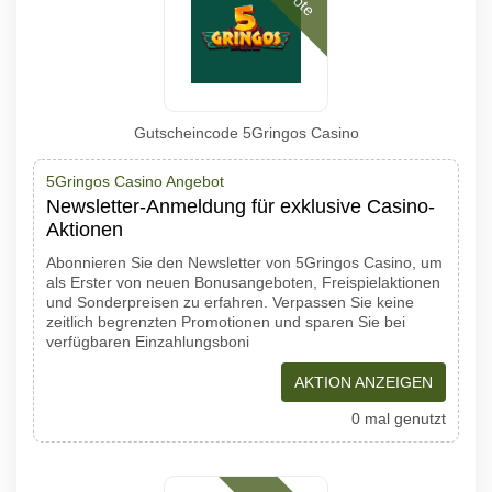
Gutscheincode 5Gringos Casino
5Gringos Casino Angebot
Newsletter-Anmeldung für exklusive Casino-
Aktionen
Abonnieren Sie den Newsletter von 5Gringos Casino, um
als Erster von neuen Bonusangeboten, Freispielaktionen
und Sonderpreisen zu erfahren. Verpassen Sie keine
zeitlich begrenzten Promotionen und sparen Sie bei
verfügbaren Einzahlungsboni
AKTION ANZEIGEN
0 mal genutzt