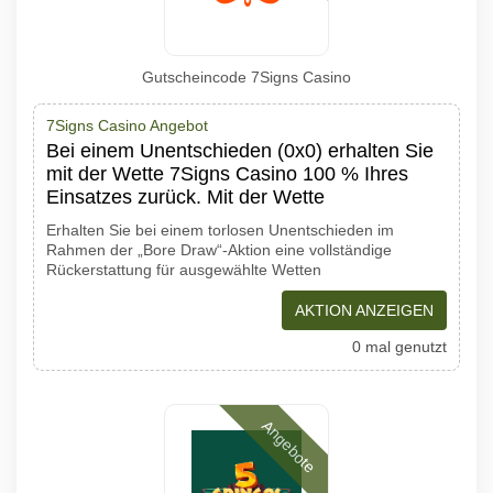
Gutscheincode 7Signs Casino
7Signs Casino Angebot
Bei einem Unentschieden (0x0) erhalten Sie
mit der Wette 7Signs Casino 100 % Ihres
Einsatzes zurück. Mit der Wette
Erhalten Sie bei einem torlosen Unentschieden im
Rahmen der „Bore Draw“-Aktion eine vollständige
Rückerstattung für ausgewählte Wetten
AKTION ANZEIGEN
0 mal genutzt
Angebote