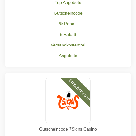
Top Angebote
Gutscheincode
% Rabatt
€ Rabatt
Versandkostenfrei
Angebote
Gutscheincode
Gutscheincode 7Signs Casino