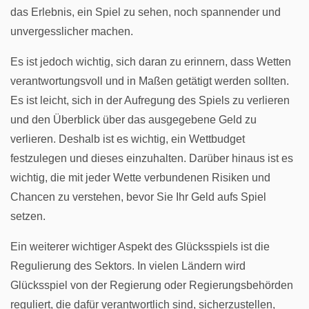
das Erlebnis, ein Spiel zu sehen, noch spannender und
unvergesslicher machen.
Es ist jedoch wichtig, sich daran zu erinnern, dass Wetten
verantwortungsvoll und in Maßen getätigt werden sollten.
Es ist leicht, sich in der Aufregung des Spiels zu verlieren
und den Überblick über das ausgegebene Geld zu
verlieren. Deshalb ist es wichtig, ein Wettbudget
festzulegen und dieses einzuhalten. Darüber hinaus ist es
wichtig, die mit jeder Wette verbundenen Risiken und
Chancen zu verstehen, bevor Sie Ihr Geld aufs Spiel
setzen.
Ein weiterer wichtiger Aspekt des Glücksspiels ist die
Regulierung des Sektors. In vielen Ländern wird
Glücksspiel von der Regierung oder Regierungsbehörden
reguliert, die dafür verantwortlich sind, sicherzustellen,