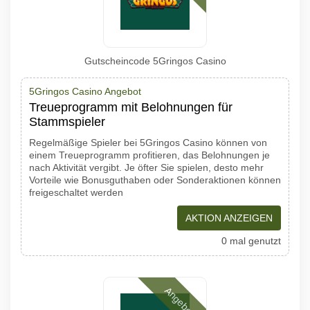
Gutscheincode 5Gringos Casino
5Gringos Casino Angebot
Treueprogramm mit Belohnungen für
Stammspieler
Regelmäßige Spieler bei 5Gringos Casino können von
einem Treueprogramm profitieren, das Belohnungen je
nach Aktivität vergibt. Je öfter Sie spielen, desto mehr
Vorteile wie Bonusguthaben oder Sonderaktionen können
freigeschaltet werden
AKTION ANZEIGEN
0 mal genutzt
Angebote