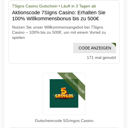
7Signs Casino Gutschein •
Läuft in 3 Tagen ab
Aktionscode 7Signs Casino: Erhalten Sie
100% Willkommensbonus bis zu 500€
Nutzen Sie unser Willkommensangebot bei 7Signs
Casino – 100% bis zu 500€, um mit einem Vorteil zu
spielen
CODE ANZEIGEN
NEWBONUS
171 mal genutzt
Gutscheincode
Gutscheincode 5Gringos Casino