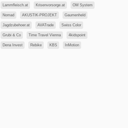
Lammfleisch.at
Krisenvorsorge.at
OM System
Nomad
AKUSTIK-PROJEKT
Gaumenheld
Jagdzubehoer.at
AVATrade
Swiss Color
Grubi & Co
Time Travel Vienna
4kidspoint
Dena Invest
Rebike
KBS
InMotion