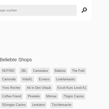
Beliebte Shops
NOTINO
JBL
Cameralux
Babista
The Fork
Camsoda
VidaXL
Exness
Lookfantastic
Yves Rocher
Ab In Den Urlaub
Excel Kurs Level A1
Coffee Friend
Pkwteile
Mömax
7Signs Casino
5Gringos Casino
Lentiamo
Tischlersache